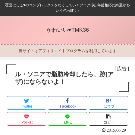
覆面はしこ♥のコンプレックスをなくしていくブログ(笑) 年齢相応に綺麗かわ
いく色っぽく♪
かわいい♥TMK36
当サイトはアフィリエイトプログラムを利用しています
[ 広告 ]
ル・ソニアで脂肪冷却したら、跡(ア
ザ)にならないよ！
Twitter
Facebook
はてブ
Pocket
LINE
コピー
2015.06.29