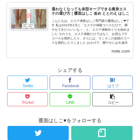
通わなくなっても体型キープできる痩身エス
テの選び方｜覆面はしこ 改め ととのえ はしこ
こんにちは、エステ体験はしご専門家の覆面はしこ❤で
す 私は2015年2月に「エステの体験コースだけで、脚
ヤセできたらいいな～」と、エステ体験めぐりを始めま
した そのうち、エステ体験だけではなく、お得なプチ
コースを契約したり、さらには、そこそこの金額のコー
スを契約したりしました おかげで、脚ヤセには大成功
(≧∇≦)ノ...
note.com
シェアする
Twitter
Facebook
はてブ
Pocket
LINE
コピー
覆面はしこ♥をフォローする