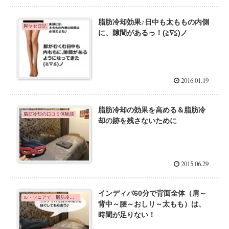
脂肪冷却効果♪日中も太ももの内側
脚ヤセ日記
に、隙間があるっ！(≧∇≦)ノ
2016.01.19
脂肪冷却の効果を高める＆脂肪冷
脂肪冷却の口コミ体験談
却の跡を残さないために
2015.06.29
インディバ60分で背面全体（肩～
ル・ソニアで、脂肪冷却とインディバを体験した口コミ
背中～腰～おしり～太もも）は、
時間が足りない！