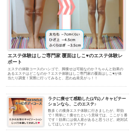
エステ体験はしご専門家 覆面はしこ♥のエステ体験レ
ポート
エステの体験コースのハシゴで、脚痩せは可能なのか？ちゃんと効果の
あるエステはどこなのか？エステ体験はしご専門家の覆面はしこ♥が体
当たり調査！実際に行ってみると、思わぬ発見がっ！！
ラクに痩せて感動した(≧∇≦)ノキャビテー
ションなら、このエステ♪
数多くの痩身エステ体験に行きましたが、即効
で！簡単に！痩せたという意味では、ここが１番
です！効果には個人差があると思うけど、絶対試
してほしいエステです♪