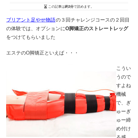
この記事は
約3分
で読めます。
ブリアント足やせ物語
の３回チャレンジコースの２回目
の体験では、オプションに
O脚矯正のストレートレッグ
をつけてもらいました
エステのO脚矯正といえば・・・
こうい
うので
すよね
機械
で、ぎ
ゅーぎ
ゅー締
め付け
る感