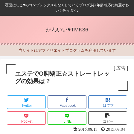
覆面はしこ♥のコンプレックスをなくしていくブログ(笑) 年齢相応に綺麗かわ
いく色っぽく♪
かわいい♥TMK36
当サイトはアフィリエイトプログラムを利用しています
[ 広告 ]
エステでO脚矯正☆ストレートレッ
グの効果は？
Twitter
Facebook
はてブ
Pocket
LINE
コピー
2015.08.13
2015.08.04