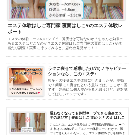
エステ体験はしご専門家 覆面はしこ♥のエステ体験レ
ポート
エステの体験コースのハシゴで、脚痩せは可能なのか？ちゃんと効果の
あるエステはどこなのか？エステ体験はしご専門家の覆面はしこ♥が体
当たり調査！実際に行ってみると、思わぬ発見がっ！！
ラクに痩せて感動した(≧∇≦)ノキャビテー
ションなら、このエステ♪
数多くの痩身エステ体験に行きましたが、即効
で！簡単に！痩せたという意味では、ここが１番
です！効果には個人差があると思うけど、絶対試
してほしいエステです♪
通わなくなっても体型キープできる痩身エス
テの選び方｜覆面はしこ 改め ととのえ はしこ
こんにちは、エステ体験はしご専門家の覆面はしこ❤で
す 私は2015年2月に「エステの体験コースだけで、脚
ヤセできたらいいな～」と、エステ体験めぐりを始めま