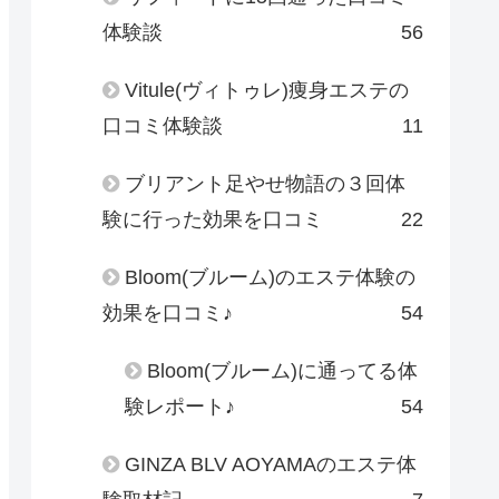
体験談
56
Vitule(ヴィトゥレ)痩身エステの
口コミ体験談
11
ブリアント足やせ物語の３回体
験に行った効果を口コミ
22
Bloom(ブルーム)のエステ体験の
効果を口コミ♪
54
Bloom(ブルーム)に通ってる体
験レポート♪
54
GINZA BLV AOYAMAのエステ体