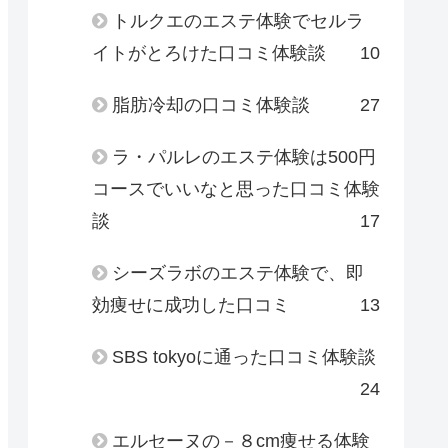
トルクエのエステ体験でセルラ
イトがとろけた口コミ体験談
10
脂肪冷却の口コミ体験談
27
ラ・パルレのエステ体験は500円
コースでいいなと思った口コミ体験
談
17
シーズラボのエステ体験で、即
効痩せに成功した口コミ
13
SBS tokyoに通った口コミ体験談
24
エルセーヌの－８cm痩せる体験