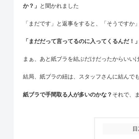
か？」
と聞かれました
「まだです」と返事をすると、「そうですか
「まだだって言ってるのに入ってくるんだ！
まぁ、あと紙ブラを結ぶだけだったからいいけど
結局、紙ブラの紐は、スタッフさんに結んで
紙ブラで手間取る人が多いのかな？
それで、
目