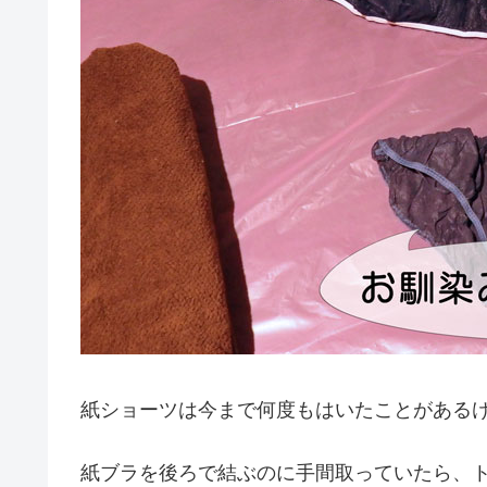
紙ショーツは今まで何度もはいたことがあるけ
紙ブラを後ろで結ぶのに手間取っていたら、