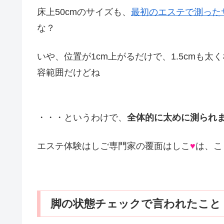
床上50cmのサイズも、
最初のエステで測った
な？
いや、位置が1cm上がるだけで、1.5cmも
容範囲だけどね
・・・というわけで、
全体的に太めに測られま
エステ体験はしご専門家の覆面はしこ
♥
は、こ
脚の状態チェックで言われたこと