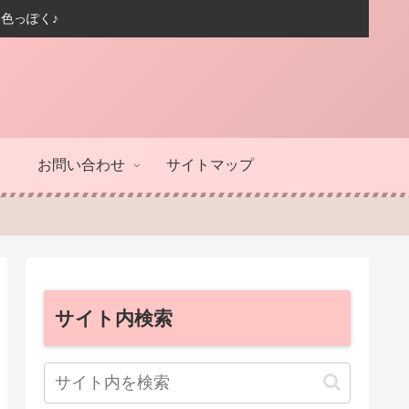
色っぽく♪
お問い合わせ
サイトマップ
サイト内検索