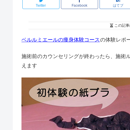
Twitter
Facebook
はてブ
この記事
ベルルミエールの痩身体験コース
の体験レポ
施術前のカウンセリングが終わったら、施術
えます