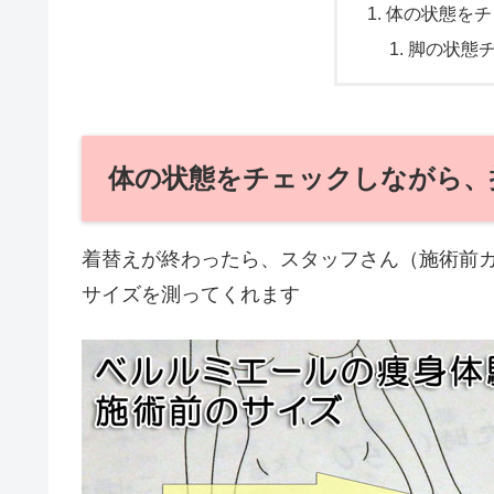
体の状態をチ
脚の状態
体の状態をチェックしながら、
着替えが終わったら、スタッフさん（施術前
サイズを測ってくれます